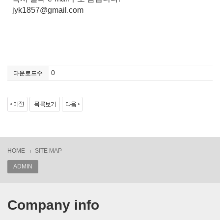
jyk1857@gmail.com
0
다운로드수
HOME
SITE MAP
ADMIN
Company info