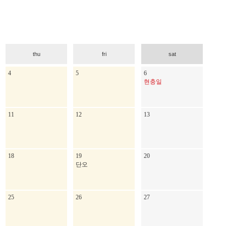
thu
fri
sat
4
5
6
현충일
11
12
13
18
19
20
단오
25
26
27