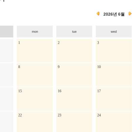
2026년 6월
mon
tue
wed
1
2
3
8
9
10
15
16
17
22
23
24